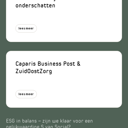
onderschatten
09/06/2026
lees meer
Caparis Business Post &
ZuidOostZorg
26/02/2026
lees meer
ESG in balans – zijn we klaar voor een
gelijkwaardige S van Social?