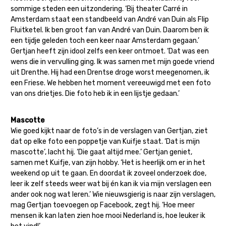
sommige steden een uitzondering. ‘Bij theater Carré in
Amsterdam staat een standbeeld van André van Duin als Flip
Fluitketel. Ik ben groot fan van André van Duin. Daarom ben ik
een tijdje geleden toch een keer naar Amsterdam gegaan.’
Gertjan heeft zijn idool zelfs een keer ontmoet. ‘Dat was een
wens die in vervulling ging. Ik was samen met mijn goede vriend
uit Drenthe. Hij had een Drentse droge worst meegenomen, ik
een Friese. We hebben het moment vereeuwigd met een foto
van ons drietjes. Die foto heb ik in een lijstje gedaan.’
Mascotte
Wie goed kijkt naar de foto’s in de verslagen van Gertjan, ziet
dat op elke foto een poppetje van Kuifje staat. ‘Dat is mijn
mascotte’, lacht hij. ‘Die gaat altijd mee.’ Gertjan geniet,
samen met Kuifje, van zijn hobby. ‘Het is heerlijk om er in het
weekend op uit te gaan. En doordat ik zoveel onderzoek doe,
leer ik zelf steeds weer wat bij én kan ik via mijn verslagen een
ander ook nog wat leren.’ Wie nieuwsgierig is naar zijn verslagen,
mag Gertjan toevoegen op Facebook, zegt hij. ‘Hoe meer
mensen ik kan laten zien hoe mooi Nederland is, hoe leuker ik