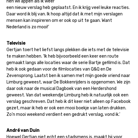
hen wil appen als ik weer
een nieuw verslag heb geplaatst. En ik krijg veel leuke reacties.
Daar word ik blij van. Ik hoop altijd dat ik met mijn verslagen
mensen kan inspireren om er ook op uit te gaan. Want
Nederland is zo mooi!’
Televisie
Gertjan toert het liefst langs plekken die iets met de televisie
te maken hebben. ‘Ik heb bijvoorbeeld een keer een route
gemaakt langs alle locaties waar de serie Bartje gefilmd is. Dat
heb ik ook gedaan voor de filmlocaties van Q&Q en De
Zevensprong. Laatst ben ik samen met mijn goede vriend naar
Limburg geweest, waar De Bokkenrijders is opgenomen. We zijn
daar ook naar de musical Dagboek van een Herdershond
geweest. Van dat weekendje Limburg heb ik natuurlijk ook een
verslag geschreven. Dat heb ik dit keer niet alleen op Facebook
gezet, maar ik heb er ook een mooi boekje van laten drukken.
Zo’n mooi weekend verdient een gedrukt verslag, vond ik.’
André van Duin
Hoewel Gertjan niet echt een stadsmens is, maakt hij voor