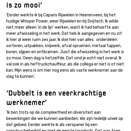
is zo mooi’
‘Eerder werkte ik bij Caparis Rijwielen in Heerenveen, bij het
huidige Whisper Power, weer Rijwielen en bij Snijtech. Ik wilde
niet meer alleen ‘in de lijn’ werken, want ik had behoefte aan
meer afwisseling in het werk. Dat heb ik aangegeven en nu zit
ik hier al weer ruim zes jaar. Ik doe hier van alles: onderdelen
sorteren, uitpakken, snijwerk, afval opruimen, metaal tappen,
boren, slijpen en ontbramen. Juist die afwisseling in het werk is
zo mooi. Geen dag is hetzelfde. Dat vind je echt niet overal. Ik
val ook in als heftruckchauffeur, als die collega er niet is of niet
kan. Mijn wens is om hier nog eens als vaste werknemer aan de
slag te kunnen.’
‘Dubbelt is een veerkrachtige
werknemer’
‘Ik ben trots op de compleetheid en diversiteit aan
bewerkingen die we kunnen aanbieden. We zijn redelijk uniek op
dat gebied. Eerder werkte ik als verspaner bij een
constructiebedrijf en met de eerste lasrobots. Dat was toen