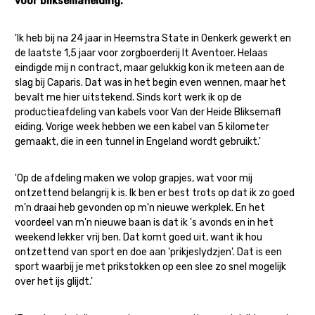
voor bliksemafleiding.
'Ik heb bij na 24 jaar in Heemstra State in Oenkerk gewerkt en
de laatste 1,5 jaar voor zorgboerderij It Aventoer. Helaas
eindigde mij n contract, maar gelukkig kon ik meteen aan de
slag bij Caparis. Dat was in het begin even wennen, maar het
bevalt me hier uitstekend. Sinds kort werk ik op de
productieafdeling van kabels voor Van der Heide Bliksemafl
eiding. Vorige week hebben we een kabel van 5 kilometer
gemaakt, die in een tunnel in Engeland wordt gebruikt.'
'Op de afdeling maken we volop grapjes, wat voor mij
ontzettend belangrij k is. Ik ben er best trots op dat ik zo goed
m'n draai heb gevonden op m'n nieuwe werkplek. En het
voordeel van m'n nieuwe baan is dat ik 's avonds en in het
weekend lekker vrij ben. Dat komt goed uit, want ik hou
ontzettend van sport en doe aan 'prikjeslydzjen'. Dat is een
sport waarbij je met prikstokken op een slee zo snel mogelijk
over het ijs glijdt.'